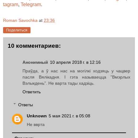
tagram
,
Telegram
.
Roman Savochka
at
23:36
Поделиться
10 комментариев:
Анонимный
10 апреля 2018 г. в 12:16
Праўда, а ў нас нас на могілкі ходзяць у чацвер
пасля Вялікадня. І гэта называецца "Вмэрлых
Вэлыкдень". Не варта тады хадзіць.
Ответить
Ответы
Unknown
5 мая 2021 г. в 05:08
Не вврта