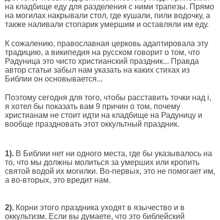
на кладбище еду для разделения с ними трапезы. Прямо
на могилах накрывали стол, где кушали, пили водочку, а
также наливали стопарик умершим и оставляли им еду.
К сожалению, православная церковь адаптировала эту
традицию, а википедия на русском говорит о том, что
Радуница это чисто христианский праздник... Правда
автор статьи забыл нам указать на каких стихах из
Библии он основывается...
Поэтому сегодня для того, чтобы расставить точки над і,
я хотел бы показать вам 9 причин о том, почему
христианам не стоит идти на кладбище на Радуницу и
вообще праздновать этот оккультный праздник.
1).
В Библии нет ни одного места, где бы указывалось на
то, что мы должны молиться за умерших или кропить
святой водой их могилки. Во-первых, это не помогает им,
а во-вторых, это вредит нам.
2).
Корни этого праздника уходят в язычество и в
оккультизм. Если вы думаете, что это библейский