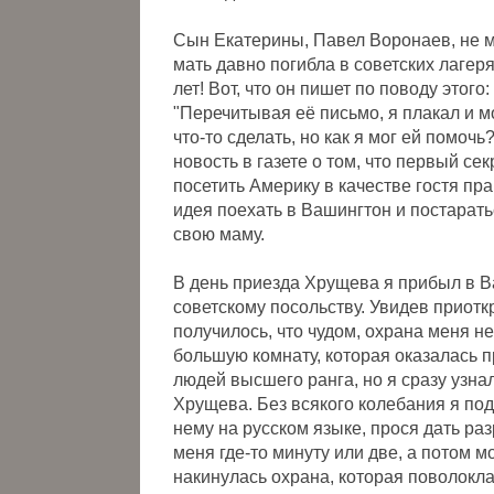
Сын Екатерины, Павел Воронаев, не мо
мать давно погибла в советских лагеря
лет! Вот, что он пишет по поводу этого:
"Перечитывая её письмо, я плакал и м
что-то сделать, но как я мог ей помоч
новость в газете о том, что первый с
посетить Америку в качестве гостя п
идея поехать в Вашингтон и постарать
свою маму.
В день приезда Хрущева я прибыл в В
советскому посольству. Увидев приоткр
получилось, что чудом, охрана меня н
большую комнату, которая оказалась 
людей высшего ранга, но я сразу узна
Хрущева. Без всякого колебания я подо
нему на русском языке, прося дать р
меня где-то минуту или две, а потом м
накинулась охрана, которая поволокла