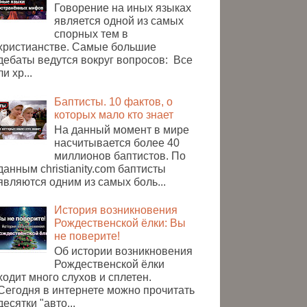
Говорение на иных языках
является одной из самых
спорных тем в
христианстве. Самые большие
дебаты ведутся вокруг вопросов: Все
ли хр...
Баптисты. 10 фактов, о
которых мало кто знает
На данный момент в мире
насчитывается более 40
миллионов баптистов. По
данным christianity.com баптисты
являются одним из самых боль...
История возникновения
Рождественской ёлки: Вы
не поверите!
Об истории возникновения
Рождественской ёлки
ходит много слухов и сплетен.
Сегодня в интернете можно прочитать
десятки "авто...