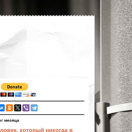
ог месяца
ловек, который никогда в