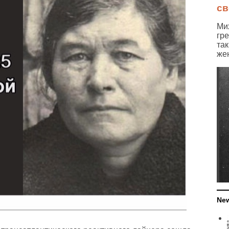
св
Ми
гре
так
жен
New