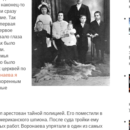
 наконец-то
и сразу
ие. Так
 первая
Первое
вало глаза
ак было
и.
емья
го было
 церквей по
наева я
я коренным
вые
л арестован тайной полицией. Его поместили в
мериканского шпиона. После суда тройки ему
ых работ. Воронаева упрятали в один из самых