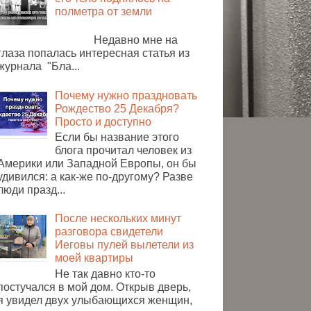
полметра от земли
Недавно мне на
глаза попалась интересная статья из
журнала "Бла...
Почему нужно праздновать
Рождество 25 Декабря?
Просто и доступно
Если бы название этого
блога прочитал человек из
Америки или Западной Европы, он бы
удивился: а как-же по-другому? Разве
люди празд...
После нескольких минут
разговора свидетели
Иеговы пулей вылетели из
моей квартиры
Не так давно кто-то
постучался в мой дом. Открыв дверь,
я увидел двух улыбающихся женщин,