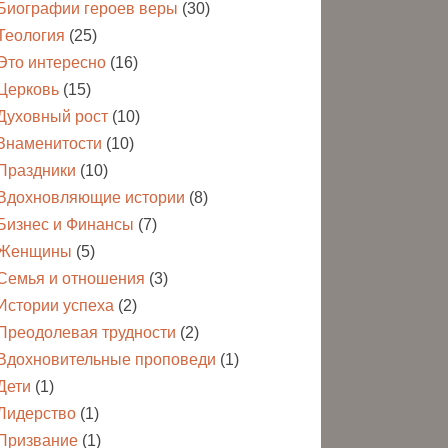
Биографии героев веры
(30)
Теология
(25)
Это интересно
(16)
Церковь
(15)
Духовный рост
(10)
Знаменитости
(10)
Праздники
(10)
Вдохновляющие истории
(8)
Бизнес и Финансы
(7)
Женщины
(5)
Семья и отношения
(3)
Истории успеха
(2)
Преодолевая трудности
(2)
Вдохновительные проповеди
(1)
Дети
(1)
Лидерство
(1)
Призвание
(1)