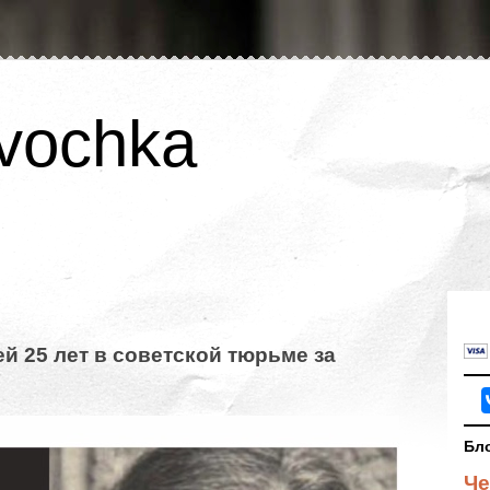
vochka
 25 лет в советской тюрьме за
Бл
Че