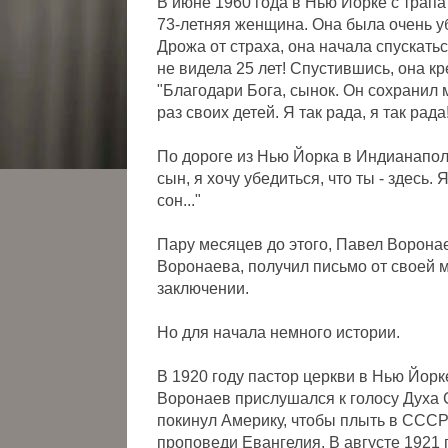
В июне 1960 года в Нью Йорке с трап
73-летняя женщина. Она была очень уб
Дрожа от страха, она начала спускаться
не видела 25 лет! Спустившись, она кр
"Благодари Бога, сынок. Он сохранил 
раз своих детей. Я так рада, я так ра
По дороге из Нью Йорка в Индианапол
сын, я хочу убедиться, что ты - здесь.
сон..."
Пару месяцев до этого, Павел Ворона
Воронаева, получил письмо от своей 
заключении.
Но для начала немного истории.
В 1920 году пастор церкви в Нью Йор
Воронаев прислушался к голосу Духа 
покинул Америку, чтобы плыть в СССР
проповеди Евангелия. В августе 1921 