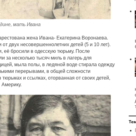
едине, мать Ивана
 арестована жена Ивана- Екатерина Воронаева.
 от двух несовершеннолетних детей (5 и 10 лет).
, её бросили в одесскую тюрьму. После
ли за несколько тысяч миль в лагерь для
щицей, мыла полы, в ледяной воде стирала одежду
лькими перерывами, в общей сложности
 тюрьмах и ссылках, оторванная от своих детей,
в Америку.
Те