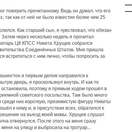
г поверить прочитанному. Ведь он думал, что его
х, так как от неё не было известия более чем 25
олился. Как старший сын, я чувствовал, что обязан
ь? Затем через несколько недель я прочитал
екретарь ЦК КПСС Никита Хрущев собрался
равительства Соединённых Штатов. Мне пришла
ся встретиться с ним лично, чтобы попросить за
ашингтон и первым делом направился к
ытую дверь, я проскользнул внутрь. И как-то
е остановила, поэтому я прямым ходом прошёл в
приемной советского посольства. Там было много
л среди них короткую, приземистую фигуру Никиты
шёл к нему и, в присутствии всех, обратился к
азрешение на выезд моей мамы. Хрущев слушал
олча отвернулся. После этого на меня сразу
 меня на улицу и выбросила на тротуар...