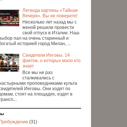
Легенда картины «Тайная
Вечеря». Вы не поверите!
Несколько лет назад мы с
женой решили провести
свой отпуск в Италии. Наш
выбор пал на очень старинный и
богатый историей город Милан, ...
Свидетели Иеговы. 14
фактов, о которых мало кто
знает
Все мы не раз
сталкивались с
настырными проповедниками культа
свидетелей Иеговы. Они ходят по
домам, стоят на площадях, ездят в
трансп...
мы
Пробуждение
(31)