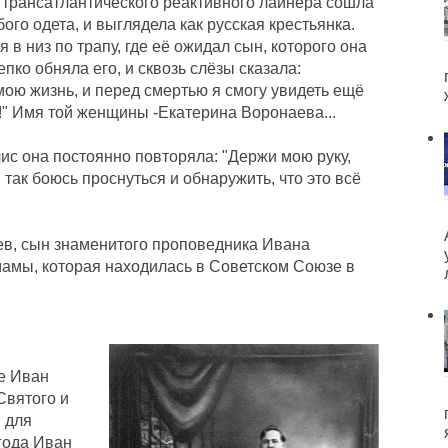
а трансатлантического реактивного лайнера сошла
ого одета, и выглядела как русская крестьянка.
 в низ по трапу, где её ожидал сын, которого она
епко обняла его, и сквозь слёзы сказала:
мою жизнь, и перед смертью я смогу увидеть ещё
да!" Имя той женщины -Екатерина Воронаева...
ис она постоянно повторяла: "Держи мою руку,
 Я так боюсь проснуться и обнаружить, что это всё
ев, сын знаменитого проповедника Ивана
мамы, которая находилась в Советском Союзе в
ке Иван
Святого и
 для
года Иван