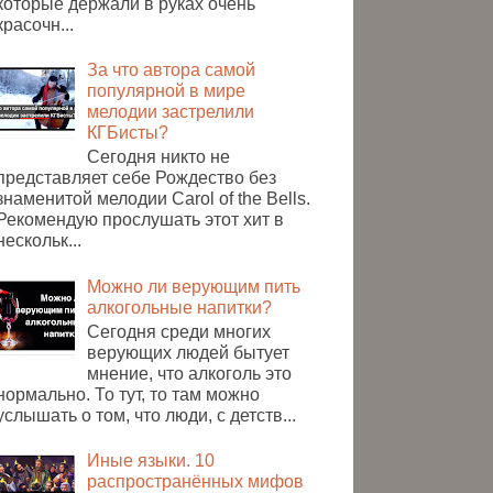
которые держали в руках очень
красочн...
За что автора самой
популярной в мире
мелодии застрелили
КГБисты?
Сегодня никто не
представляет себе Рождество без
знаменитой мелодии Carol of the Bells.
Рекомендую прослушать этот хит в
нескольк...
Можно ли верующим пить
алкогольные напитки?
Сегодня среди многих
верующих людей бытует
мнение, что алкоголь это
нормально. То тут, то там можно
услышать о том, что люди, с детств...
Иные языки. 10
распространённых мифов