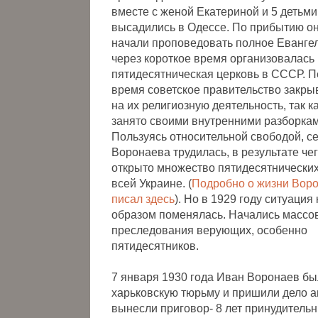
вместе с женой Екатериной и 5 детьми
высадились в Одессе. По прибытию он
начали проповедовать полное Евангел
через короткое время организовалась
пятидесятническая церковь в СССР. 
время советское правительство закры
на их религиозную деятельность, так к
занято своими внутренними разборкам
Пользуясь относительной свободой, с
Воронаева трудилась, в результате че
открыто множество пятидесятнических
всей Украине. (
Подробно о жизни Воро
писал здесь
). Но в 1929 году ситуаци
образом поменялась. Начались массо
преследования верующих, особенно
пятидесятников.
7 января 1930 года Иван Воронаев бы
харьковскую тюрьму и пришили дело а
вынесли приговор- 8 лет принудительн