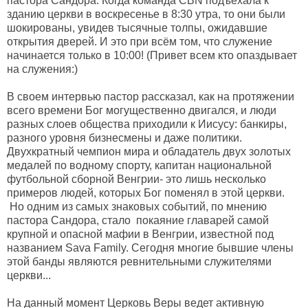
пастора Сандора. Когда команда CBN подъехала к
зданию церкви в воскресенье в 8:30 утра, то они были
шокированы, увидев тысячные толпы, ожидавшие
открытия дверей. И это при всём том, что служение
начинается только в 10:00! (Привет всем кто опаздывает
на служения:)
В своем интервью пастор рассказал, как на протяжении
всего времени Бог могущественно двигался, и люди
разных слоев общества приходили к Иисусу: банкиры,
разного уровня бизнесмены и даже политики.
Двухкратный чемпион мира и обладатель двух золотых
медалей по водному спорту, капитан национальной
футбольной сборной Венгрии- это лишь несколько
примеров людей, которых Бог поменял в этой церкви.
Но одним из самых знаковых событий, по мнению
пастора Сандора, стало покаяние главарей самой
крупной и опасной мафии в Венгрии, известной под
названием Sava Family. Сегодня многие бывшие члены
этой банды являются ревнительными служителями
церкви...
На данный момент Церковь Веры ведет активную