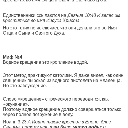
Единственники ссылаются на
Деяния 10:48
И велел им
креститься во имя Иисуса Христа
.
Но этот стих не исключает, что они делали это во Имя
Отца и Сына и Святого Духа.
Миф №4
Водное крещение это кропление водой.
Этот метод практикуют католики. Я даже видел, как один
священник пырскал из водного пистолета на младенца.
Но это заблуждение.
Слово «крещение» с греческого переводится, как
«окунание».
Поэтому водное крещение должно совершаться только
через полное погружение в воду.
Иоанн 3:23
А Иоанн также крестил в Еноне, близ
Салима, потому что там было
много воды
; и