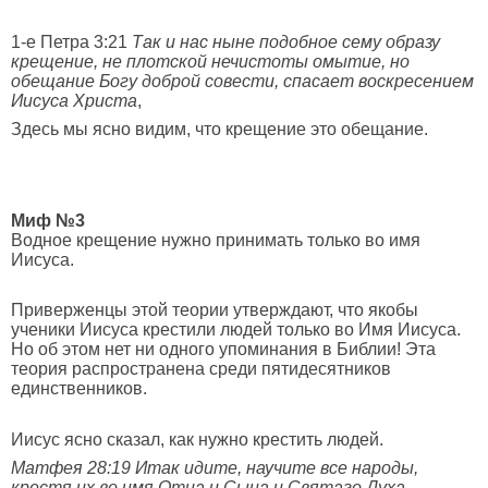
1-e Петра 3:21
Так и нас ныне подобное сему образу
крещение, не плотской нечистоты омытие, но
обещание Богу доброй совести, спасает воскресением
Иисуса Христа
,
Здесь мы ясно видим, что крещение это обещание.
Миф №3
Водное крещение нужно принимать только во имя
Иисуса.
Приверженцы этой теории утверждают, что якобы
ученики Иисуса крестили людей только во Имя Иисуса.
Но об этом нет ни одного упоминания в Библии! Эта
теория распространена среди пятидесятников
единственников.
Иисус ясно сказал, как нужно крестить людей.
Матфея 28:19
Итак идите, научите все народы,
крестя их во имя Отца и Сына и Святаго Духа
.