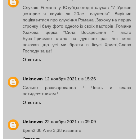
Слухаю Романа у Ютубі,сьогодні слухав "7 Уроков
,коториє я виучіл за 20лет служенія" .Вирішив
поцікавитися про служіння Романа .Захожу на першу
стронку і бачу фото одного із своїх пасторів ,Романа
Узакова ,церка "Сила Воскресіння " ,місто
Буча.Приємно стало на душі,ще раз Бог мені
показав ,що усі ми браття в Іісусі Христі,Слава
Господу за цє!
Ответить
Unknown
12 ноября 2021 г. в 15:26
Сильно разочарованна ! Честь и слава
петидесятникам !
Ответить
Unknown
22 ноября 2021 г. в 09:09
Деян2,38 А не 3,38 извините