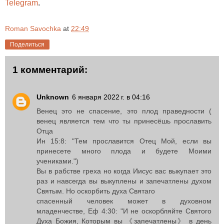
Telegram
.
Roman Savochka
at
22:49
Поделиться
1 комментарий:
Unknown
6 января 2022 г. в 04:16
Венец это не спасение, это плод праведности (
венец является тем что ты принесёшь прославить
Отца
Ин 15:8: "Тем прославится Отец Мой, если вы
принесете много плода и будете Моими
учениками.")
Вы в рабстве греха но когда Иисус вас выкупает это
раз и навсегда вы выкуплены и запечатлены духом
Святым. Но оскорбить духа Святаго
спасенный человек может в духовном
младенчестве, Еф 4:30: "И не оскорбляйте Святого
Духа Божия, Которым вы 《запечатлены》 в день