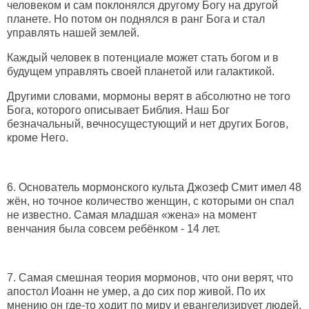
человеком и сам поклонялся другому Богу на другой
планете. Но потом он поднялся в ранг Бога и стал
управлять нашей землей.
Каждый человек в потенциале может стать богом и в
будущем управлять своей планетой или галактикой.
Другими словами, мормоны верят в абсолютно не того
Бога, которого описывает Библия. Наш Бог
безначальный, вечносущестующий и нет других Богов,
кроме Него.
6.
Основатель мормонского культа Джозеф Смит имел 48
жён, но точное количество женщин, с которыми он спал
не известно. Самая младшая «жена» на момент
венчания была совсем ребёнком - 14 лет.
7.
Самая смешная теория мормонов, что они верят, что
апостол Иоанн не умер, а до сих пор живой. По их
мнению он где-то ходит по миру и евангелизирует людей.