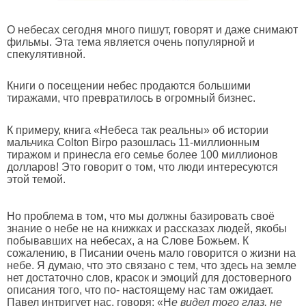
О небесах сегодня много пишут, говорят и даже снимают
фильмы. Эта тема является очень популярной и
спекулятивной.
Книги о посещении небес продаются большими
тиражами, что превратилось в огромный бизнес.
К примеру, книга «Небеса так реальны» об истории
мальчика Colton Birpo разошлась 11-миллионным
тиражом и принесла его семье более 100 миллионов
долларов! Это говорит о том, что люди интересуются
этой темой.
Но проблема в том, что мы должны базировать своё
знание о небе не на книжках и рассказах людей, якобы
побывавших на небесах, а на Слове Божьем. К
сожалению, в Писании очень мало говорится о жизни на
небе. Я думаю, что это связано с тем, что здесь на земле
нет достаточно слов, красок и эмоций для достоверного
описания того, что по- настоящему нас там ожидает.
Павел интригует нас, говоря: «Н
е видел того глаз, не