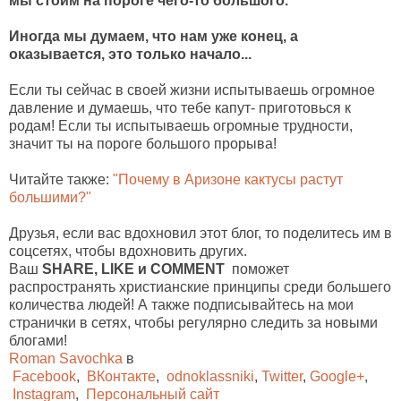
мы стоим на пороге чего-то большого.
Иногда мы думаем, что нам уже конец, а
оказывается, это только начало...
Если ты сейчас в своей жизни испытываешь огромное
давление и думаешь, что тебе капут- приготовься к
родам! Если ты испытываешь огромные трудности,
значит ты на пороге большого прорыва!
Читайте также:
"Почему в Аризоне кактусы растут
большими?"
Друзья, если вас вдохновил этот блог, то поделитесь им в
соцсетях, чтобы вдохновить других.
Ваш
SHARE, LIKE и COMMENT
поможет
распространять христианские принципы среди большего
количества людей! А также подписывайтесь на мои
странички в сетях, чтобы регулярно следить за новыми
блогами!
Roman Savochka
в
Facebook
,
ВКонтакте
,
odnoklassniki
,
Twitter
,
Google+
,
Instagram
,
Персональный сайт