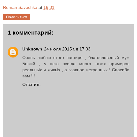
Roman Savochka
at
16:31
Поделиться
1 комментарий:
Unknown
24 июля 2015 г. в 17:03
Очень люблю етого пастиря , благословеньій муж
Божий , у него всегда много таких примеров
реальньіх и живьіх , а главное искренньіх ! Спасибо
вам !!!
Ответить